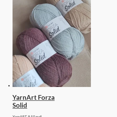
YarnArt Forza
Solid
YarnART
9.50
руб.