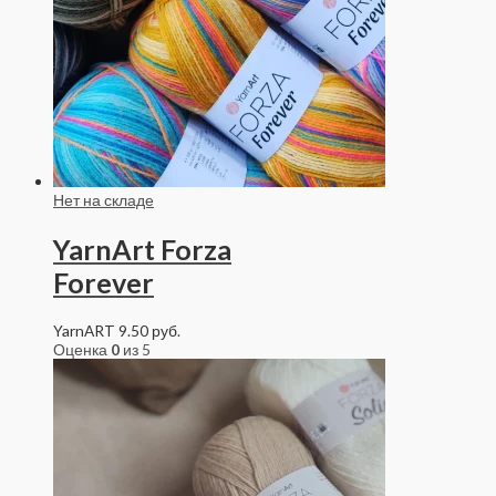
Нет на складе
YarnArt Forza
Forever
YarnART
9.50
руб.
Оценка
0
из 5