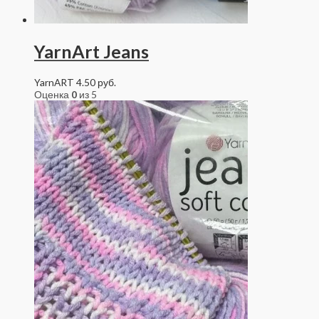
YarnArt Jeans
YarnART
4.50
руб.
Оценка
0
из 5