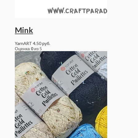
Mink
YarnART
4.50
руб.
Оценка
0
из 5