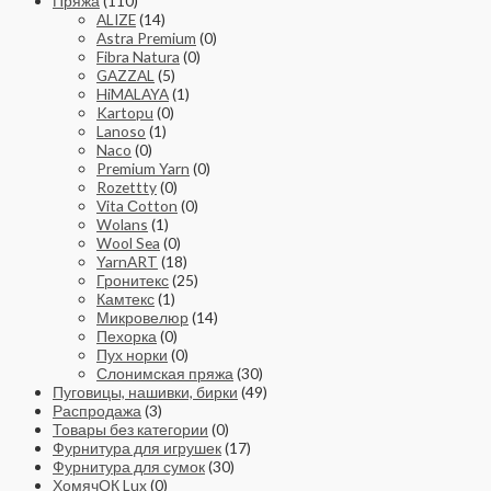
Пряжа
(110)
ALIZE
(14)
Astra Premium
(0)
Fibra Natura
(0)
GAZZAL
(5)
HiMALAYA
(1)
Kartopu
(0)
Lanoso
(1)
Naco
(0)
Premium Yarn
(0)
Rozettty
(0)
Vita Сotton
(0)
Wolans
(1)
Wool Sea
(0)
YarnART
(18)
Гронитекс
(25)
Камтекс
(1)
Микровелюр
(14)
Пехорка
(0)
Пух норки
(0)
Слонимская пряжа
(30)
Пуговицы, нашивки, бирки
(49)
Распродажа
(3)
Товары без категории
(0)
Фурнитура для игрушек
(17)
Фурнитура для сумок
(30)
ХомячОК Lux
(0)