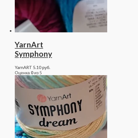
YarnArt
Symphony
YarnART
5.10
руб.
Оценка
0
из 5