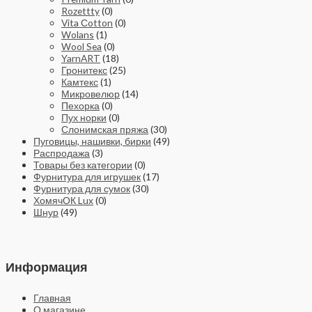
Rozettty
(0)
Vita Сotton
(0)
Wolans
(1)
Wool Sea
(0)
YarnART
(18)
Гронитекс
(25)
Камтекс
(1)
Микровелюр
(14)
Пехорка
(0)
Пух норки
(0)
Слонимская пряжа
(30)
Пуговицы, нашивки, бирки
(49)
Распродажа
(3)
Товары без категории
(0)
Фурнитура для игрушек
(17)
Фурнитура для сумок
(30)
ХомячОК Lux
(0)
Шнур
(49)
Информация
Главная
О магазине