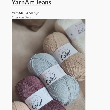
YarnArt Jeans
YarnART
4.50
руб.
Оценка
0
из 5