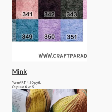
Mink
YarnART
4.50
руб.
Оценка
0
из 5