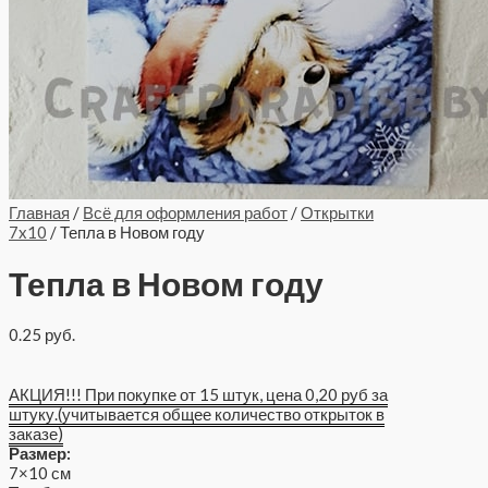
Главная
/
Всё для оформления работ
/
Открытки
7x10
/ Тепла в Новом году
Тепла в Новом году
0.25
руб.
АКЦИЯ!!! При покупке от 15 штук, цена 0,20 руб за
штуку.(учитывается общее количество открыток в
заказе)
Размер:
7×10 см