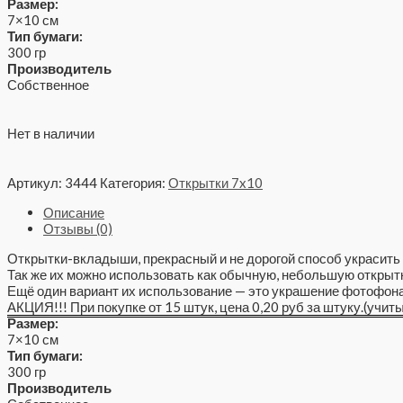
Размер:
7×10 см
Тип бумаги:
300 гр
Производитель
Собственное
Нет в наличии
Артикул:
3444
Категория:
Открытки 7x10
Описание
Отзывы (0)
Открытки-вкладыши, прекрасный и не дорогой способ украсить 
Так же их можно использовать как обычную, небольшую открытк
Ещё один вариант их использование — это украшение фотофона
АКЦИЯ!!! При покупке от 15 штук, цена 0,20 руб за штуку.(учит
Размер:
7×10 см
Тип бумаги:
300 гр
Производитель