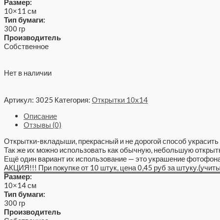
Размер:
10×11 см
Тип бумаги:
300 гр
Производитель
Собственное
Нет в наличии
Артикул:
3025
Категория:
Открытки 10x14
Описание
Отзывы (0)
Открытки-вкладыши, прекрасный и не дорогой способ украсить 
Так же их можно использовать как обычную, небольшую открытк
Ещё один вариант их использование — это украшение фотофона
АКЦИЯ!!! При покупке от 10 штук, цена 0,45 руб за штуку.(учит
Размер:
10×14 см
Тип бумаги:
300 гр
Производитель