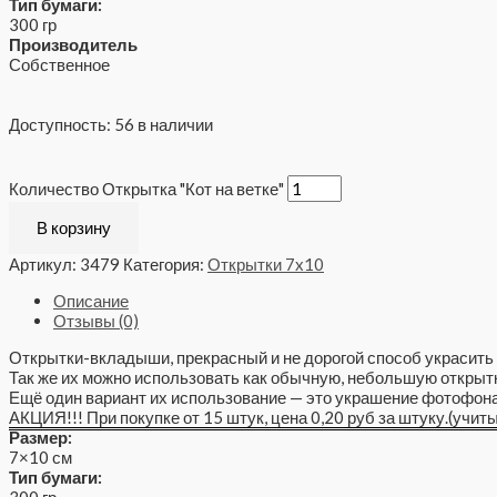
Тип бумаги:
300 гр
Производитель
Собственное
Доступность:
56 в наличии
Количество Открытка "Кот на ветке"
В корзину
Артикул:
3479
Категория:
Открытки 7x10
Описание
Отзывы (0)
Открытки-вкладыши, прекрасный и не дорогой способ украсить 
Так же их можно использовать как обычную, небольшую открытк
Ещё один вариант их использование — это украшение фотофона
АКЦИЯ!!! При покупке от 15 штук, цена 0,20 руб за штуку.(учит
Размер:
7×10 см
Тип бумаги:
300 гр