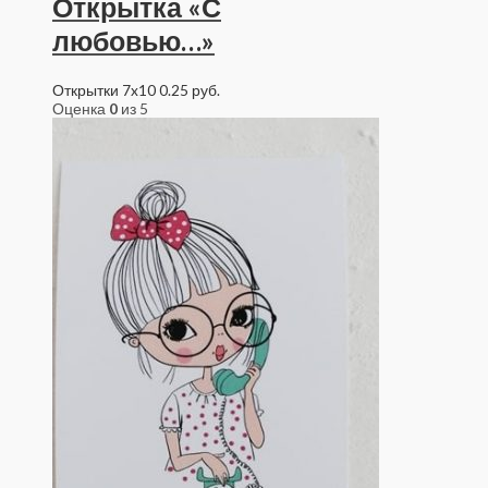
Открытка «С
любовью…»
Открытки 7x10
0.25
руб.
Оценка
0
из 5