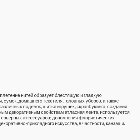
реплетение нитей образует блестящую и гладкую
 сумок, домашнего текстиля, головных уборов, а также
 различных поделок, шитья игрушек, скрапбукинга, создания
ным декоративным свойствам атласная лента, используется
нтерьерных аксессуаров; дополнения флористических
екоративно-прикладного искусства, в частности, канзаши.