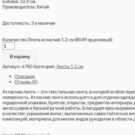
Бобина: 32,9 см
Производитель: Китай
Доступность:
3 в наличии
Количество Лента атласная 1.2 см (8049 яр.розовый)
В корзину
Артикул:
6780
Категория:
Ленты 1,2 см
Описание
Отзывы (0)
Атласная лента — это текстильная лента, в которой особое пе
поверхность. Атласная лента используется для отделки одежды,
подарочной упаковки, букетов, открыток, предметов интерьера,
аксессуаров и брошей ручной работы. Благодаря ярко выражен
в качестве: украшения волос; выполненных самостоятельно и
композиций; материала для многих видов рукоделия в области д