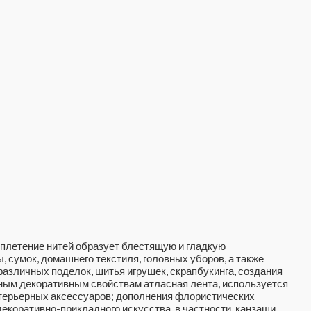
реплетение нитей образует блестящую и гладкую
 сумок, домашнего текстиля, головных уборов, а также
 различных поделок, шитья игрушек, скрапбукинга, создания
ным декоративным свойствам атласная лента, используется
нтерьерных аксессуаров; дополнения флористических
екоративно-прикладного искусства, в частности, канзаши.