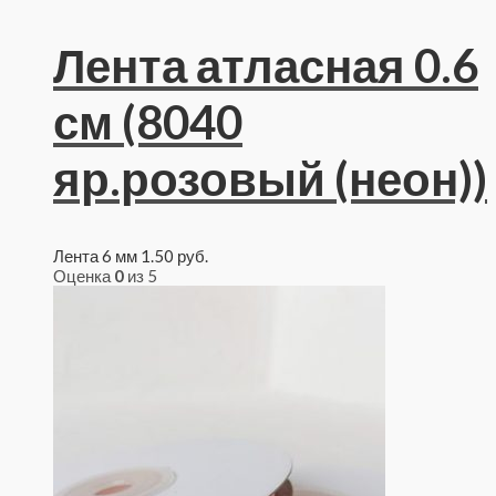
Лента атласная 0.6
см (8040
яр.розовый (неон))
Лента 6 мм
1.50
руб.
Оценка
0
из 5