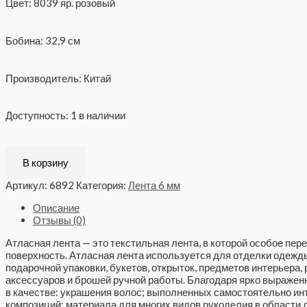
Цвет: 8039 яр. розовый
Бобина: 32,9 см
Производитель: Китай
Доступность:
1 в наличии
В корзину
Артикул:
6892
Категория:
Лента 6 мм
Описание
Отзывы (0)
Атласная лента — это текстильная лента, в которой особое пе
поверхность. Атласная лента используется для отделки одежды,
подарочной упаковки, букетов, открыток, предметов интерьера,
аксессуаров и брошей ручной работы. Благодаря ярко выражен
в качестве: украшения волос; выполненных самостоятельно и
композиций; материала для многих видов рукоделия в области д