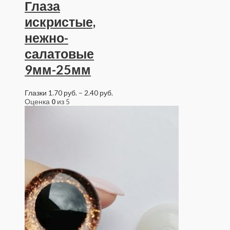
Глаза
искристые,
нежно-
салатовые
9мм-25мм
Глазки
1.70
руб.
–
2.40
руб.
Оценка
0
из 5