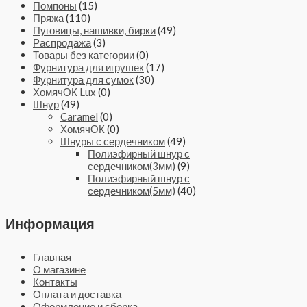
Помпоны
(15)
Пряжа
(110)
Пуговицы, нашивки, бирки
(49)
Распродажа
(3)
Товары без категории
(0)
Фурнитура для игрушек
(17)
Фурнитура для сумок
(30)
ХомячОК Lux
(0)
Шнур
(49)
Caramel
(0)
ХомячОК
(0)
Шнуры с сердечником
(49)
Полиэфирный шнур с
сердечником(3мм)
(9)
Полиэфирный шнур с
сердечником(5мм)
(40)
Информация
Главная
О магазине
Контакты
Оплата и доставка
Оформление и сборка