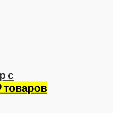
р с
9 товаров