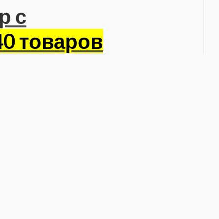
р с
40 товаров